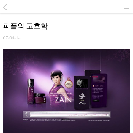
퍼플의 고호함
07-04-14