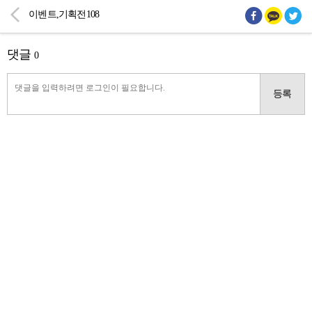
이벤트,기획전108
댓글
0
등록