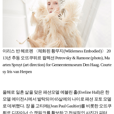
이리스 반 헤르펜 〈체화된 황무지(Wilderness Embodied)〉 20
13년 추동 오뜨쿠뒤르 컬렉션 Petrovsky & Ramone (photo), Ma
arten Spruyt (art direction) for Gemeentemuseum Den Haag. Courte
sy Iris van Herpen
올해로 일흔 살을 맞은 패션모델 에블린 홀(Eveline Hall)은 한
모델 에이전시에서 발탁되어 65살에의 나이로 패션 포토 모델
로 데뷔했다. 쟝 폴 고티에((Jean Paul Gaultier)를 비롯한 오뜨쿠
튀르 디자이너 쇼 캣워크를 활보하고 전설적인 사진가 피터