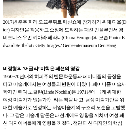
2017년 춘추 파리 오뜨쿠튀르 패션쇼에 참가하기 위해 디올(D
ior) 디자인을 착용하고 쇼장에 도착하는 패션 인플루언서 겸
비즈니스 우먼 키아라 페라니(Chiara Ferragni)의 모습 Photo: E
dward Berthelot / Getty Images / Gemeentemuseum Den Haag
비정형의 ’어글리’ 미학은 패션의 영감
1960~70년대의 히피주의 반문화운동과 페미니즘의 등장을
타고 미술계에서는 여성들의 반란이 터졌다. 페미니즘 미술사
학자인 린다 노클린(Linda Nochlin)은 1971년에 〈왜 위대한
여성 미술가가 없는가?〉라는 책을 내고, 남성 미술가만을 위
대한 예술가로 인정하는 서양미술계의 구조적 모순을 고발했
다. 그 같은 미술계 담론은 패션계에도 영향을 끼치며 여성 패
션 디자이너들에게 영향을 끼쳤다. 첨단 패션 디자인의 핵심