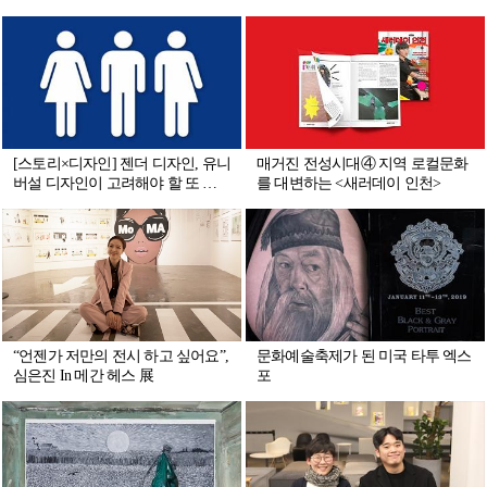
[스토리×디자인] 젠더 디자인, 유니
매거진 전성시대④ 지역 로컬문화
버설 디자인이 고려해야 할 또 하
를 대변하는 <새러데이 인천>
나의 시각
“언젠가 저만의 전시 하고 싶어요”,
문화예술축제가 된 미국 타투 엑스
심은진 In 메간 헤스 展
포