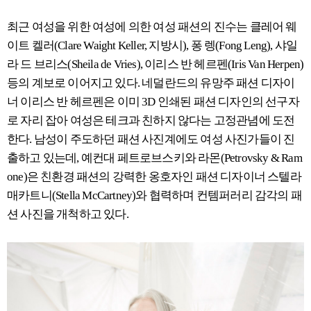
최근 여성을 위한 여성에 의한 여성 패션의 진수는 클레어 웨
이트 켈러(Clare Waight Keller, 지방시), 퐁 렝(Fong Leng), 샤일
라 드 브리스(Sheila de Vries), 이리스 반 헤르펜(Iris Van Herpen)
등의 계보로 이어지고 있다. 네덜란드의 유망주 패션 디자이
너 이리스 반 헤르펜은 이미 3D 인쇄된 패션 디자인의 선구자
로 자리 잡아 여성은 테크과 친하지 않다는 고정관념에 도전
한다. 남성이 주도하던 패션 사진계에도 여성 사진가들이 진
출하고 있는데, 예컨대 페트로브스키와 라몬(Petrovsky & Ram
one)은 친환경 패션의 강력한 옹호자인 패션 디자이너 스텔라
매카트니(Stella McCartney)와 협력하며 컨템퍼러리 감각의 패
션 사진을 개척하고 있다.