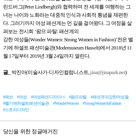
린드버그(Peter Lindbergh)와 협력하며 전 세계를 여행하는 그
녀는 나이와 노화라는 대중적 인식과 사회적 통념을 재편한
다. 그러기까지 여성 패션계는 먼 길을 걸어왔다. 그 여정을 살
펴보는 전시회 ‘팜므 파탈: 패션계의
강한 여성들(Wonder Women: Strong Women in Fashion)’전은 벨
기에 하셀트 패션미술관(Modemuseum Hasselt)에서 2018년 11
월 17일부터 2019년 3월 24일까지 열린다.
글_
박진아(미술사가·디자인컬럼니스트,
jina@jinapark.net
)
#패션
#여성
#여성패션디자이너
#팜므파탈
#패션계의강한여성들
#벨기에하셀트패션미술관
#WonderWomen
#StrongWomenInFashion
#스토리디자인
당신을 위한 정글매거진