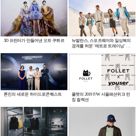
3D 프린터가 만들어낸 오트 쿠튀르
뉴발란스, 스포츠웨어와 일상복의
경계를 허문 ‘메트로 트레이닝’ 출
시
론진의 새로운 하이드로콘퀘스트
폴렛의 2019 F/W 서울패션위크 런
칭 컬렉션