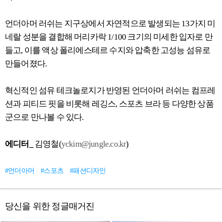
언더아머 러쉬는 지구상에서 자연적으로 발생되는 13가지 미
네랄 성분을 결합해 머리카락 1/100 크기의 미세한 입자로 만
들고, 이를 액상 폴리에스테르 수지와 압축한 고성능 섬유로
만들어졌다.
혁신적인 섬유 테크놀로지가 반영된 언더아머 러쉬는 컴프레
션과 피티드 핏을 비롯해 레깅스, 스포츠 브라 등 다양한 상품
군으로 만나볼 수 있다.
에디터_
김영철(
yckim@jungle.co.kr
)
#언더아머
#스포츠
#패션디자인
당신을 위한 정글매거진