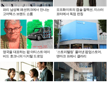
파리 남성복 패션위크에서 만나는
오프화이트의 캡슐 컬렉션, 미스터
고어텍스 브랜드 쇼룸
포터에서 독점 런칭
영국을 대표하는 팝 아티스트 데이
‘스토리텔링’ 풀어낸 팝업스토어,
비드 호크니의 디지털 드로잉
덴마크 프레시 갤러리
‘전통 의상’이 빛나는 말레이시아·
자연을 닮은 화상 전문병원, 오송
싱가포르 승무원 유니폼
베스티안병원 사인 시스템