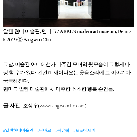
알켄 현대 미술관, 덴마크 / ARKEN modern art museum, Denmar
k 2019 ⓒ Sangwoo Cho
그날. 미술관 어디에선가 마주한 모녀의 뒷모습이 그렇게 다
정 할 수가 없다. 간간히 새어나오는 웃음소리에 그 이야기가
궁금해진다.
덴마크 알켄 미술관에서 마주한 소소한 행복 순간들.
글·사진_
조상우(
www.sangwoocho.com
)
#알켄현대미술관
#덴마크
#북유럽
#포토에세이