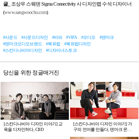
글_
조상우 스웨덴 Sigma Connectivity 사 디자인랩 수석 디자이너
(
www.sangwoocho.com
)
#사운드
#사운드디자인
#비파
#VIFA
#오디오
#덴마크
#덴마크오디오브랜드
#북유럽
#북유럽디자인
#스칸디나비아디자인
#디자이너스토크
당신을 위한 정글매거진
[스칸디나비아 디자인 이야기] 교
[스칸디나비아 디자인 이야기] 가
육을 디자인하다, CIID
구의 언어를 만들다, 덴마크 몬타
나