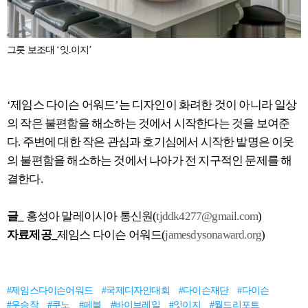
그릇 보조대 ‘잇.이지’
‘제임스 다이슨 어워드’는 디자인이 화려한 것이 아니라 일상
의 작은 불편함을 해소하는 것에서 시작한다는 것을 보여준
다. 주변에 대한 작은 관심과 호기심에서 시작한 발명은 이웃
의 불편함을 해소하는 것에서 나아가 전 지구적인 문제를 해
결한다.
글_
홍성아 말레이시아 통신원(
tjddk4277@gmail.com
)
자료제공_
제임스 다이슨 어워드(
jamesdysonaward.org
)
#제임스다이슨어워드
#국제디자인대회
#다이슨재단
#다이슨
#우승작
#쿠노
#페블
#바이브레일
#잇이지
#월드리포트