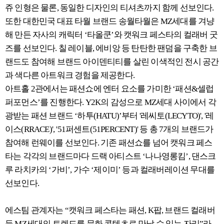
쥬 인형은 물론, 동일한 디자인의 티셔츠까지 함께 선보인다.
또한 대한민국 대표 타월 브랜드 송월타월은 MZ세대를 겨냥
해 만든 자사의 캐릭터 ‘타올쿤’와 캣워크 페스타의 컬래버 굿
즈를 선보인다. 칠 레이블, 에비앙 등 탄탄한 팬덤을 구축한 브
랜드도 참여해 브랜드 아이덴티티를 살린 이색적인 전시 공간
과 색다른 아트워크 경험을 제공한다.
아트홀 2관에서는 패션쇼에 엔터 요소를 가미한 ‘패션&셀럽
퍼포먼스’를 진행한다. Y2K의 감성으로 MZ세대 사이에서 각
광받는 패션 브랜드 ‘하투(HATU)’부터 '레씨토(LECYTO)', '레
이스(RRACE)', '51퍼센트(51PERCENT)' 등 총 7개의 브랜드가
참여해 런웨이를 선보인다. 기존 패션쇼를 넘어 캣워크 페스
타는 각각의 브랜드마다 드랙 아티스트 ‘나나영롱킴’, 댄스크
루 라치카의 ‘가비’, 가수 ‘제이미’ 등과 컬래버레이션 무대를
선보인다.
에스팀 관계자는 “캣워크 페스타는 패션, K팝, 브랜드 컬래버
등 MZ세대의 트렌드를 문화 콘텐츠로 만날 수 있는 자리”라