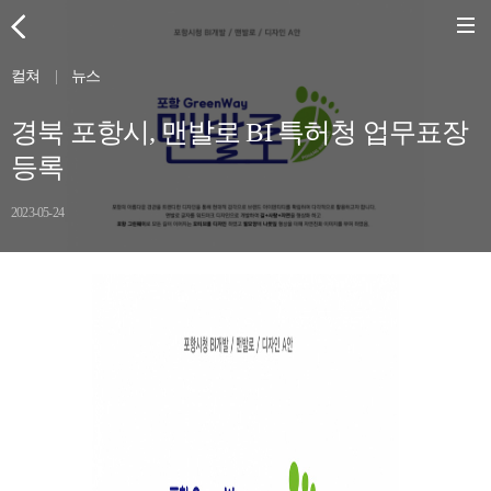
컬쳐
|
뉴스
경북 포항시, 맨발로 BI 특허청 업무표장
등록
2023-05-24