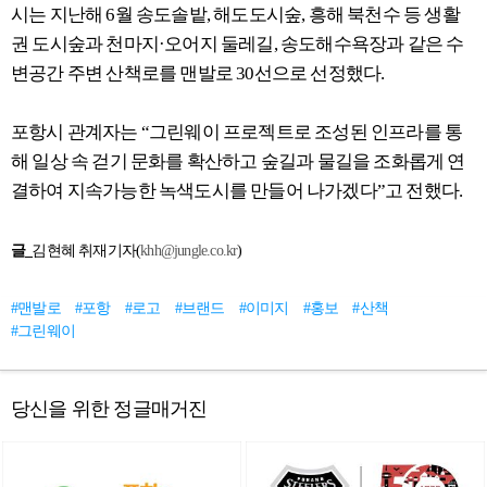
시는 지난해 6월 송도솔밭, 해도도시숲, 흥해 북천수 등 생활
권 도시숲과 천마지·오어지 둘레길, 송도해수욕장과 같은 수
변공간 주변 산책로를 맨발로 30선으로 선정했다.
포항시 관계자는 “그린웨이 프로젝트로 조성된 인프라를 통
해 일상 속 걷기 문화를 확산하고 숲길과 물길을 조화롭게 연
결하여 지속가능한 녹색도시를 만들어 나가겠다”고 전했다.
글_
김현혜 취재기자(
khh@jungle.co.kr
)
#맨발로
#포항
#로고
#브랜드
#이미지
#홍보
#산책
#그린웨이
당신을 위한 정글매거진