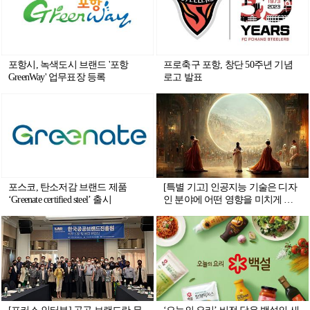
포항시, 녹색도시 브랜드 '포항
프로축구 포항, 창단 50주년 기념
GreenWay' 업무표장 등록
로고 발표
포스코, 탄소저감 브랜드 제품
[특별 기고] 인공지능 기술은 디자
‘Greenate certified steel’ 출시
인 분야에 어떤 영향을 미치게 될
까?