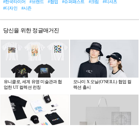
#한국타이어
#브랜드
#협업
#슈퍼패스트
#크림
#티셔츠
#디자인
#시즌
당신을 위한 정글매거진
유니클로, 세계 유명 미술관과 협
모나미 X 오닐(O’NEILL) 협업 컬
업한 UT 컬렉션 런칭
렉션 출시
무신사 스탠다드, 서울시와 협업
지샌달, 김현희 작가와 ‘화이트 노