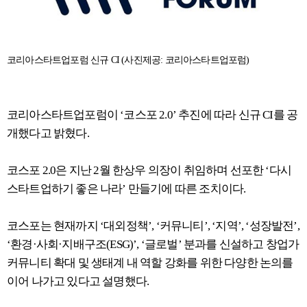
코리아스타트업포럼 신규
CI (
사진제공
:
코리아스타트업포럼
)
코리아스타트업포럼이
‘
코스포
2.0’
추진에 따라 신규
CI
를 공
개했다고 밝혔다
.
코스포
2.0
은 지난
2
월 한상우 의장이 취임하며 선포한
‘
다시
스타트업하기 좋은 나라
’
만들기에 따른 조치이다
.
코스포는 현재까지
‘
대외정책
’, ‘
커뮤니티
’, ‘
지역
’, ‘
성장발전
’,
‘
환경
·
사회
·
지배구조
(ESG)’, ‘
글로벌
’
분과를 신설하고 창업가
커뮤니티 확대 및 생태계 내 역할 강화를 위한 다양한 논의를
이어 나가고 있다고 설명했다
.