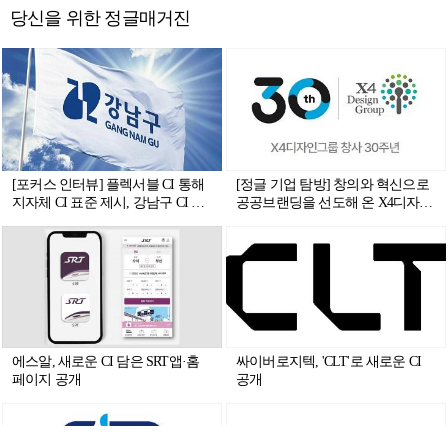
당신을 위한 정글매거진
[포커스 인터뷰] 플렉서블 CI 통해
[정글 기업 탐방] 창의와 혁신으로
지자체 CI 표준 제시, 강남구 CI 리
공공브랜딩을 선도해 온 X4디자인
뉴얼 프로젝트팀
그룹, 그 30년의 여정
에스알, 새로운 CI 담은 SRT앱·홈
싸이버로지텍, 'CLT'로 새로운 CI
페이지 공개
공개