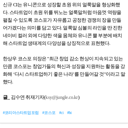
신규
CI
는 유니콘으로 성장할 초원 위의 얼룩말을 형상화했
다
.
스타트업이 초원 위를 뛰노는 얼룩말처럼 마음껏 역량을
펼칠 수 있도록 코스포가 자유롭고 공정한 경쟁의 장을 만들
어가겠다는 의미를 담고 있다
.
얼룩말 심볼의 라인을 딴 진한
네이비 컬러 외에 다양한 색을 몸체와 유니콘 뿔 부분에 배치
해 스타트업 생태계의 다양성을 상징적으로 표현했다
.
한상우 코스포 의장은
"
최근 창업 감소 현상이 지속되고 있는
만큼 코스포는 창업가들의 혁신과 성장을 지원하는 활동을 강
화해
‘
다시 스타트업하기 좋은 나라
’
를 만들어갈 것
"
이라고 말
했다
.
글_
김수연 취재기자(
ksy@jungle.co.kr
)
#코리아스타트업포럼
#코스포
#ci
#bi