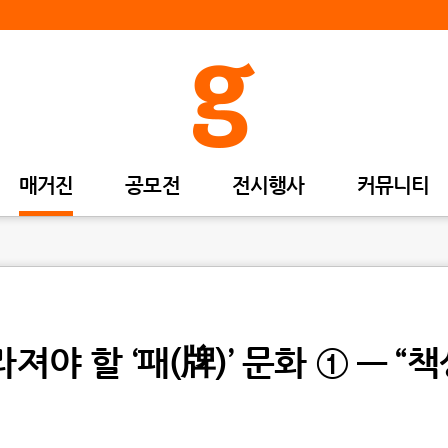
매거진
공모전
전시행사
커뮤니티
야 할 ‘패(牌)’ 문화 ① — “책