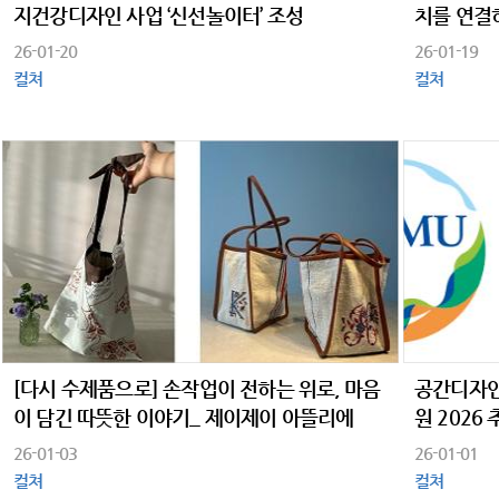
지건강디자인 사업 ‘신선놀이터’ 조성
치를 연결하
헌의 경계
26-01-20
26-01-19
컬쳐
컬쳐
[다시 수제품으로] 손작업이 전하는 위로, 마음
공간디자인
이 담긴 따뜻한 이야기_ 제이제이 아뜰리에
원 2026
26-01-03
26-01-01
컬쳐
컬쳐