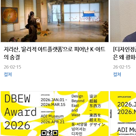
지리산, ‘윤리적 아트플랫폼’으로 피어난 K-아트
[디자인정글
의 숨결
은 왜 광
26-02-15
26-02-15
컬쳐
컬쳐