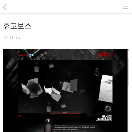
휴고보스
11-11-14