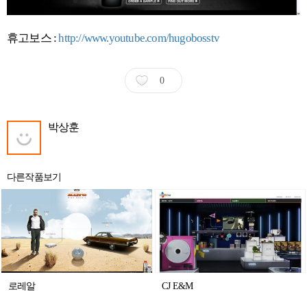
휴고보스 :
http://www.youtube.com/hugobosstv
0
박상훈
다른작품보기
로레알
CJ E&M