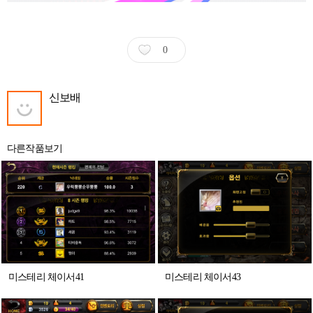
0
신보배
다른작품보기
미스테리 체이서41
미스테리 체이서43