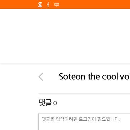
Soteon the cool vo
댓글
0