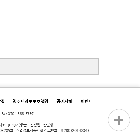
방침
청소년정보보호책임
공지사항
이벤트
|
|
|
Fax 0504-388-3397
 : jungle(정글) | 발행인 : 황문상
03289호 | 직업정보제공사업 신고번호 : J1200320140043