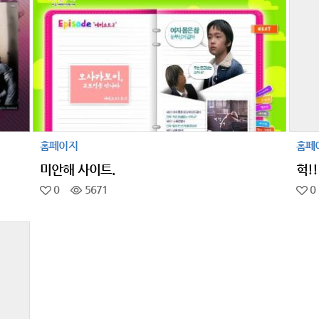
홈페이지
홈페
미안해 사이트.
헉!!
0
5671
0