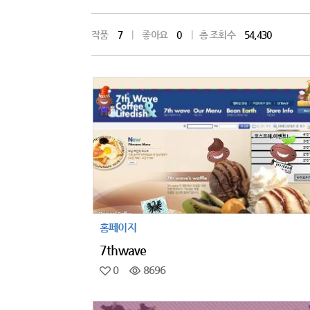
작품
7
|
좋아요
0
|
총 조회수
54,430
홈페이지
7thwave
0
8696