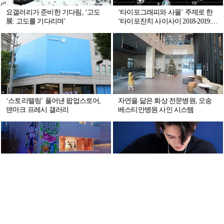
요갤러리가 준비한 기다림, ‘고도
‘타이포그래피와 사물’ 주제로 한
展: 고도를 기다리며’
‘타이포잔치 사이사이 2018-2019:
국제 타이포그래피 비엔날레’
‘스토리텔링’ 풀어낸 팝업스토어,
자연을 닮은 화상 전문병원, 오송
덴마크 프레시 갤러리
베스티안병원 사인 시스템
러너들의, 러너들에 의한, 러너들
아티스트의 감성을 담은 티셔츠
을 위한 공간