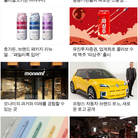
불러일으키는 하나두리
공공기관들의 새로운 소통창
구...“상징물 캐릭터 활용한 이모티
콘과 굿즈 뜬다”
호가든, 브랜드 패키지 리뉴
유진투자증권, 업계최초 콜라보 수
얼…"패밀리룩 입어"
제 맥주 ‘따상주’ 출시
모나미의 과거와 미래를 경험할 수
프랑스 자동차 브랜드 르노, 새로
있는 곳
운 로고 공개