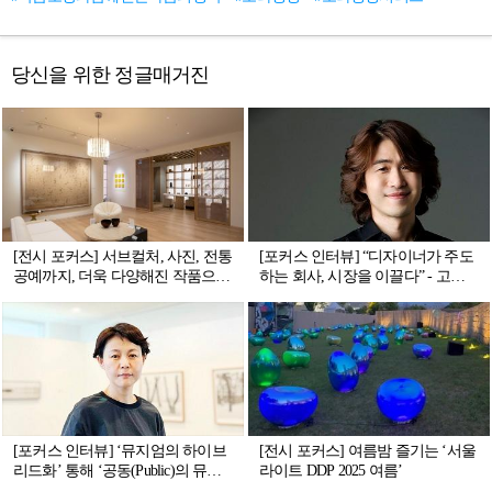
당신을 위한 정글매거진
[전시 포커스] 서브컬처, 사진, 전통
[포커스 인터뷰] “디자이너가 주도
공예까지, 더욱 다양해진 작품으로
하는 회사, 시장을 이끌다” - 고스
더 짙어진 취향 발견하게 하는 ‘취
디자인 정석준 대표의 철학과 실천
향가옥 2’
[포커스 인터뷰] ‘뮤지엄의 하이브
[전시 포커스] 여름밤 즐기는 ‘서울
리드화’ 통해 ‘공동(Public)의 뮤지
라이트 DDP 2025 여름’
엄’ 이끌어 갈 것_ 애니메이션박물