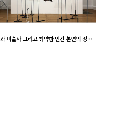
신학과 미술사 그리고 취약한 인간 본연의 정체성, 제시 달링의 ‘The Ballad of Saint Jerome’