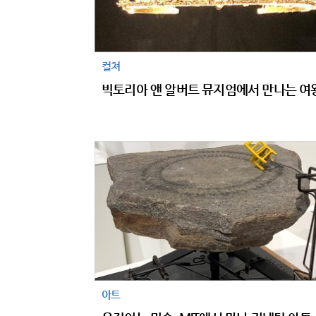
컬쳐
아트