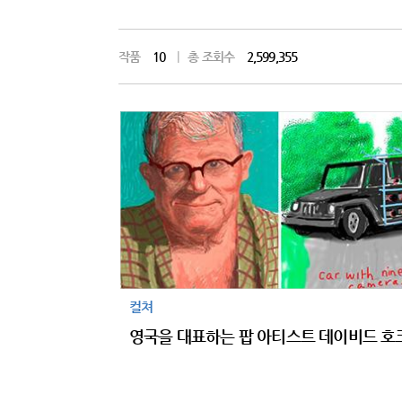
작품
10
|
총 조회수
2,599,355
컬쳐