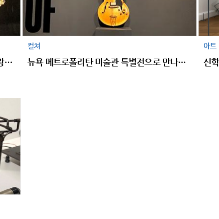
컬쳐
아트
빅토리아 앤 알버트 뮤지엄에서 만나는 여왕의 왕관
뉴욕 메트로폴리탄 미술관 특별전으로 만나는 20세기 최고의 예술 장르 ‘로큰롤’