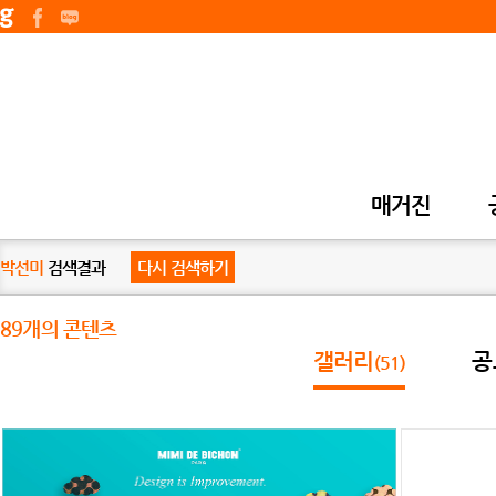
매거진
박선미
검색결과
다시 검색하기
89개의 콘텐츠
갤러리
공
(51)