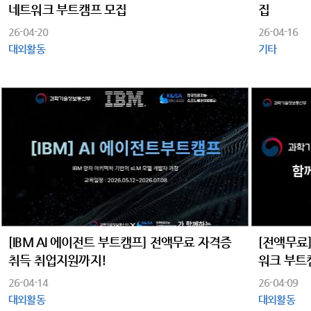
네트워크 부트캠프 모집
집
26-04-20
26-04-16
대외활동
기타
[IBM AI 에이전트 부트캠프] 전액무료 자격증
[전액무료] 
취득 취업지원까지!
워크 부트
26-04-14
26-04-09
대외활동
대외활동