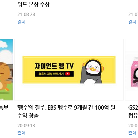
워드 본상 수상
21-08-28
21-0
컬쳐
컬쳐
광홍보
‘펭수’의 질주, EBS 펭수로 9개월 간 100억 원
GS
수익 창출
럽유
20-09-13
20-0
컬쳐
컬쳐