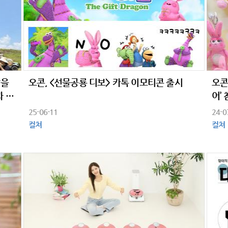
람을
오콘, <선물공룡 디보> 카톡 이모티콘 출시
오콘
과 대
어’
25-06-11
24-0
컬쳐
컬쳐