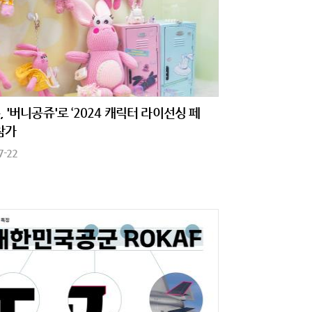
, '버니공쥬'로 ‘2024 캐릭터 라이선싱 페
 참가
7-22