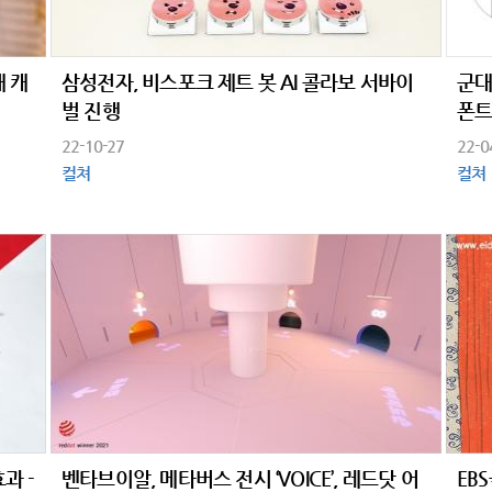
 캐
삼성전자, 비스포크 제트 봇 AI 콜라보 서바이
군대
벌 진행
폰트
22-10-27
22-0
컬쳐
컬쳐
과 -
벤타브이알, 메타버스 전시 ‘VOICE’, 레드닷 어
EB